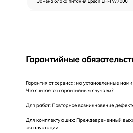
Замена блока питания Epson EH-TW7000
Ремонт блока управления Epson EH-TW700
Замена блока розжига Epson EH-TW7000
Замена линзы Epson EH-TW7000
Гарантийные обязательст
Ремонт системной платы Epson EH-TW7000
Гарантия от сервиса: на установленные нами
Замена балластера Epson EH-TW7000
Что считается гарантийным случаем?
Перепрошивка, восстановление ПО Epson
EH-TW7000
Для работ: Повторное возникновение дефект
Чистка проектора Epson EH-TW7000
Для комплектующих: Преждевременный выход
эксплуатации.