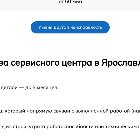
от 60 мин
0
от 60 мин
У меня другая неисправность
от 60 мин
от 60 мин
ва сервисного центра в Ярослав
от 60 мин
 детали — до 3 месяцев.
от 60 мин
от 60 мин
а, который напрямую связан с выполненной работой (на
от 60 мин
 из строя, утрата работоспособности или техническим