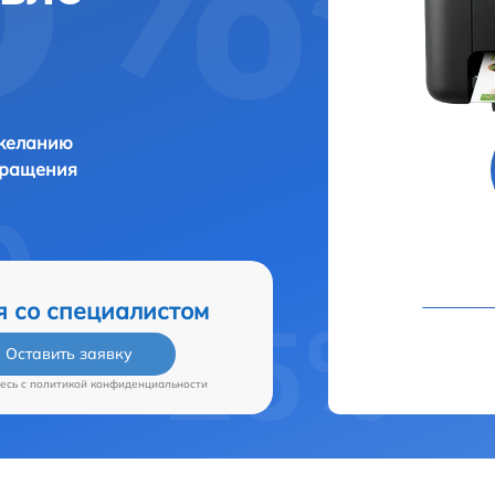
 желанию
бращения
я со специалистом
Оставить заявку
есь c
политикой конфиденциальности