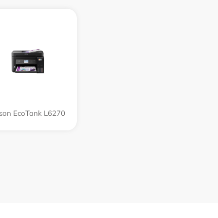
son EcoTank L6270